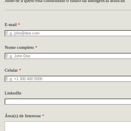
Junte-se a quem está construindo o futuro da inteligência artificial
E-mail
*
Nome completo
*
Celular
*
LinkedIn
Área(s) de Interesse
*